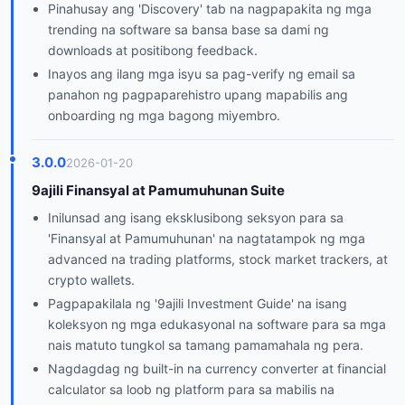
Pinahusay ang 'Discovery' tab na nagpapakita ng mga
trending na software sa bansa base sa dami ng
downloads at positibong feedback.
Inayos ang ilang mga isyu sa pag-verify ng email sa
panahon ng pagpaparehistro upang mapabilis ang
onboarding ng mga bagong miyembro.
3.0.0
2026-01-20
9ajili Finansyal at Pamumuhunan Suite
Inilunsad ang isang eksklusibong seksyon para sa
'Finansyal at Pamumuhunan' na nagtatampok ng mga
advanced na trading platforms, stock market trackers, at
crypto wallets.
Pagpapakilala ng '9ajili Investment Guide' na isang
koleksyon ng mga edukasyonal na software para sa mga
nais matuto tungkol sa tamang pamamahala ng pera.
Nagdagdag ng built-in na currency converter at financial
calculator sa loob ng platform para sa mabilis na