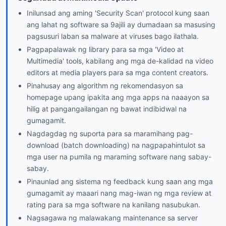
Inilunsad ang aming 'Security Scan' protocol kung saan
ang lahat ng software sa 9ajili ay dumadaan sa masusing
pagsusuri laban sa malware at viruses bago ilathala.
Pagpapalawak ng library para sa mga 'Video at
Multimedia' tools, kabilang ang mga de-kalidad na video
editors at media players para sa mga content creators.
Pinahusay ang algorithm ng rekomendasyon sa
homepage upang ipakita ang mga apps na naaayon sa
hilig at pangangailangan ng bawat indibidwal na
gumagamit.
Nagdagdag ng suporta para sa maramihang pag-
download (batch downloading) na nagpapahintulot sa
mga user na pumila ng maraming software nang sabay-
sabay.
Pinaunlad ang sistema ng feedback kung saan ang mga
gumagamit ay maaari nang mag-iwan ng mga review at
rating para sa mga software na kanilang nasubukan.
Nagsagawa ng malawakang maintenance sa server