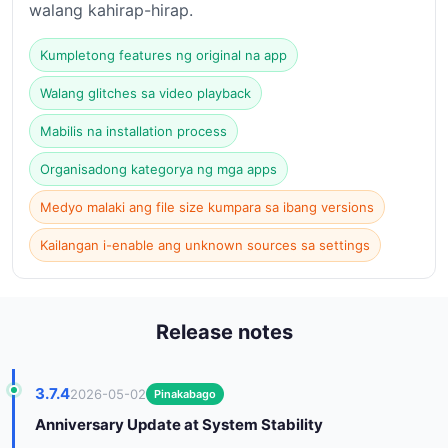
walang kahirap-hirap.
Kumpletong features ng original na app
Walang glitches sa video playback
Mabilis na installation process
Organisadong kategorya ng mga apps
Medyo malaki ang file size kumpara sa ibang versions
Kailangan i-enable ang unknown sources sa settings
Release notes
3.7.4
2026-05-02
Pinakabago
Anniversary Update at System Stability