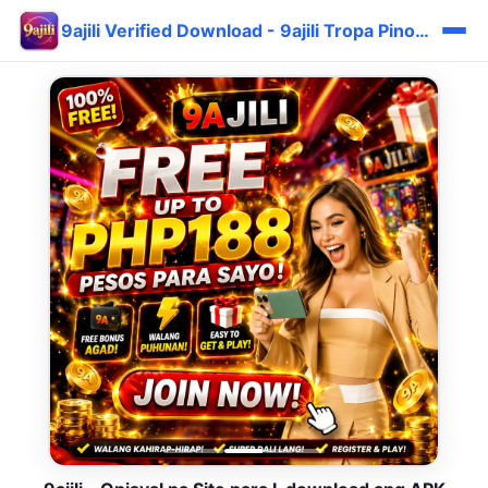
9ajili Verified Download - 9ajili Tropa Pinoy Promo ⭐