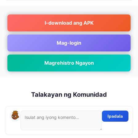
I-download ang APK
Mag-login
Magrehistro Ngayon
Talakayan ng Komunidad
Ipadala