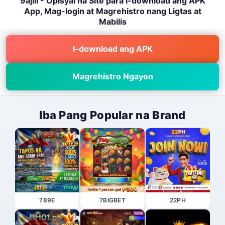
9ajili - Opisyal na Site para I-download ang APK
App, Mag-login at Magrehistro nang Ligtas at
Mabilis
I-download ang APK
Magrehistro Ngayon
Iba Pang Popular na Brand
789E
7BIGBET
22PH