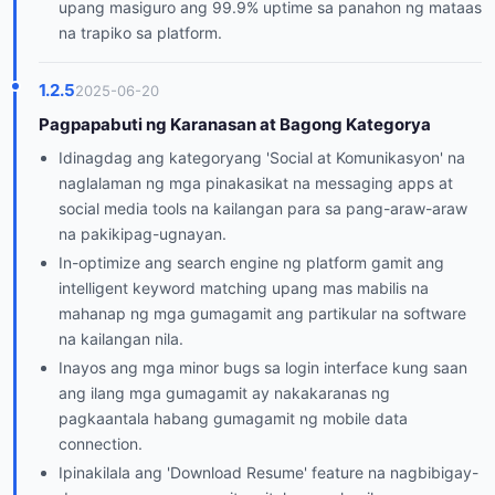
upang masiguro ang 99.9% uptime sa panahon ng mataas
na trapiko sa platform.
1.2.5
2025-06-20
Pagpapabuti ng Karanasan at Bagong Kategorya
Idinagdag ang kategoryang 'Social at Komunikasyon' na
naglalaman ng mga pinakasikat na messaging apps at
social media tools na kailangan para sa pang-araw-araw
na pakikipag-ugnayan.
In-optimize ang search engine ng platform gamit ang
intelligent keyword matching upang mas mabilis na
mahanap ng mga gumagamit ang partikular na software
na kailangan nila.
Inayos ang mga minor bugs sa login interface kung saan
ang ilang mga gumagamit ay nakakaranas ng
pagkaantala habang gumagamit ng mobile data
connection.
Ipinakilala ang 'Download Resume' feature na nagbibigay-