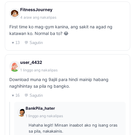
FitnessJourney
4 araw ang nakalipas
First time ko mag-gym kanina, ang sakit na agad ng
katawan ko. Normal ba to? 😂
♥ 13
💬 Sagutin
user_4432
1 linggo ang nakalipas
Download muna ng 9ajili para hindi mainip habang
naghihintay sa pila ng bangko.
♥ 16
💬 Sagutin
BankPila_hater
1 linggo ang nakalipas
Hahaha legit! Minsan inaabot ako ng isang oras
sa pila, nakakainis.