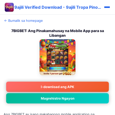
9ajili Verified Download - 9ajili Tropa Pinoy Promo ⭐
← Bumalik sa homepage
7BIGBET: Ang Pinakamahusay na Mobile App para sa
Libangan
I-download ang APK
Magrehistro Ngayon
Ang 7BIGBET ay isang makabagong mobile application na