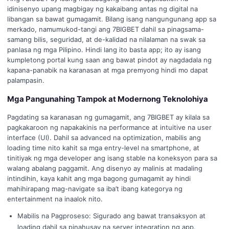
idinisenyo upang magbigay ng kakaibang antas ng digital na
libangan sa bawat gumagamit. Bilang isang nangungunang app sa
merkado, namumukod-tangi ang 7BIGBET dahil sa pinagsama-
samang bilis, seguridad, at de-kalidad na nilalaman na swak sa
panlasa ng mga Pilipino. Hindi lang ito basta app; ito ay isang
kumpletong portal kung saan ang bawat pindot ay nagdadala ng
kapana-panabik na karanasan at mga premyong hindi mo dapat
palampasin.
Mga Pangunahing Tampok at Modernong Teknolohiya
Pagdating sa karanasan ng gumagamit, ang 7BIGBET ay kilala sa
pagkakaroon ng napakakinis na performance at intuitive na user
interface (UI). Dahil sa advanced na optimization, mabilis ang
loading time nito kahit sa mga entry-level na smartphone, at
tinitiyak ng mga developer ang isang stable na koneksyon para sa
walang abalang paggamit. Ang disenyo ay malinis at madaling
intindihin, kaya kahit ang mga bagong gumagamit ay hindi
mahihirapang mag-navigate sa iba’t ibang kategorya ng
entertainment na inaalok nito.
Mabilis na Pagproseso: Sigurado ang bawat transaksyon at
loading dahil sa pinahusay na server integration ng app.