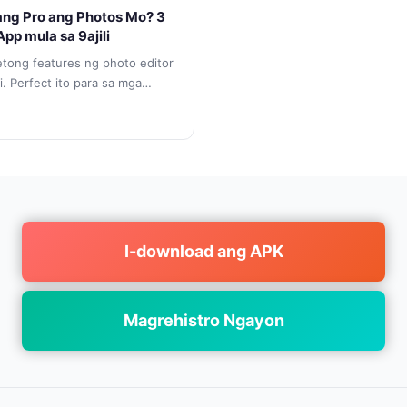
g Pro ang Photos Mo? 3
pp mula sa 9ajili
etong features ng photo editor
i. Perfect ito para sa mga
I-download ang APK
Magrehistro Ngayon