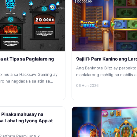
la at Tips sa Paglalaro ng
9ajili1: Para Kanino ang Lar
Ang Banknote Blitz ay perpekto
 Six mula sa Hacksaw Gaming ay
manlalarong mahilig sa mabilis a
ro na nagdadala sa atin sa
gameplay. Kung gusto mo ang..
06 Hun 2026
ng Pinakamahusay na
a Lahat ng Iyong App at
Platform Resmi untuk