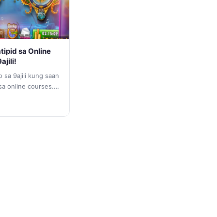
tipid sa Online
jili!
 sa 9ajili kung saan
sa online courses.