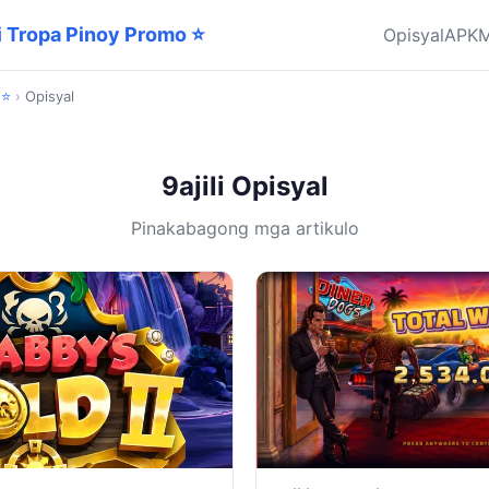
ili Tropa Pinoy Promo ⭐
Opisyal
APK
M
 ⭐
›
Opisyal
9ajili Opisyal
Pinakabagong mga artikulo