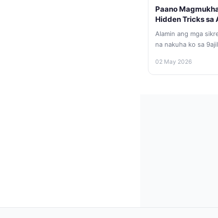
Paano Magmukhan
Hidden Tricks sa A
Alamin ang mga sikr
na nakuha ko sa 9ajil
freelancers na...
02 May 2026