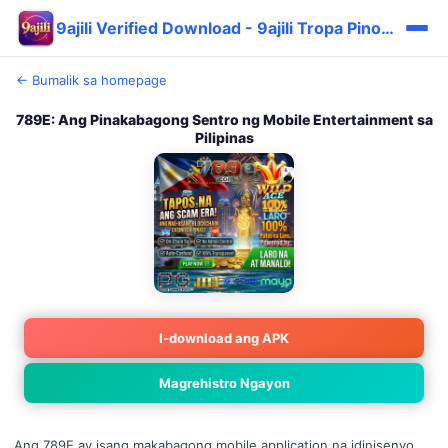
9ajili Verified Download - 9ajili Tropa Pinoy Promo ⭐
← Bumalik sa homepage
789E: Ang Pinakabagong Sentro ng Mobile Entertainment sa
Pilipinas
I-download ang APK
Magrehistro Ngayon
Ang 789E ay isang makabagong mobile application na idinisenyo