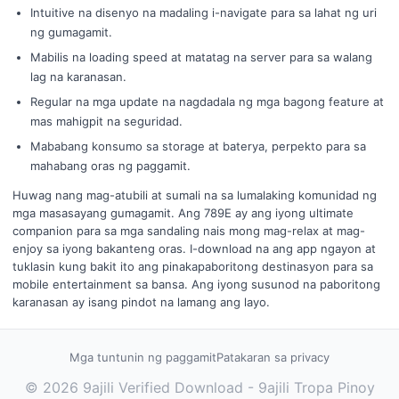
Intuitive na disenyo na madaling i-navigate para sa lahat ng uri
ng gumagamit.
Mabilis na loading speed at matatag na server para sa walang
lag na karanasan.
Regular na mga update na nagdadala ng mga bagong feature at
mas mahigpit na seguridad.
Mababang konsumo sa storage at baterya, perpekto para sa
mahabang oras ng paggamit.
Huwag nang mag-atubili at sumali na sa lumalaking komunidad ng
mga masasayang gumagamit. Ang 789E ay ang iyong ultimate
companion para sa mga sandaling nais mong mag-relax at mag-
enjoy sa iyong bakanteng oras. I-download na ang app ngayon at
tuklasin kung bakit ito ang pinakapaboritong destinasyon para sa
mobile entertainment sa bansa. Ang iyong susunod na paboritong
karanasan ay isang pindot na lamang ang layo.
Mga tuntunin ng paggamit
Patakaran sa privacy
© 2026 9ajili Verified Download - 9ajili Tropa Pinoy