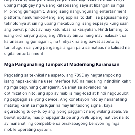
upang magbigay ng walang katapusang saya at libangan sa mga
Pilipinong gumagamit. Bilang isang nangungunang entertainment
platform, namumukod-tangi ang app na ito dahil sa pagsasama ng
teknolohiya at sining upang makabuo ng isang espasyo kung saan
ang bawat pindot ay may katumbas na kasiyahan. Hindi lamang ito
isang ordinaryong app; ang 789E ay binuo nang may malasakit sa
karanasan ng gumagamit, na tinitiyak na ang bawat aspeto ay
tumutugon sa iyong pangangailangan para sa mataas na kalidad na
digital entertainment.
Mga Pangunahing Tampok at Modernong Karanasan
Pagdating sa teknikal na aspeto, ang 789E ay nagtatampok ng
isang napakakinis na user interface (UI) na madaling intindihin kahit
ng mga baguhang gumagamit. Salamat sa advanced na
optimization nito, ang app ay mabilis mag-load at hindi nagdudulot
ng pagbagal sa iyong device. Ang koneksyon nito ay nananatiling
matatag kahit sa mga lugar na may limitadong signal, kaya
siguradong tuloy-tuloy ang iyong paggamit nang walang abala. Sa
bawat update, mas pinapaganda pa ang 789E upang matiyak na ito
ay mananatiling compatible sa pinakabagong bersyon ng mga
mobile operating system.