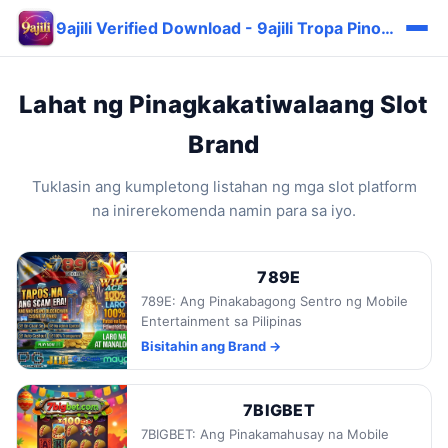
9ajili Verified Download - 9ajili Tropa Pinoy Promo ⭐
Lahat ng Pinagkakatiwalaang Slot
Brand
Tuklasin ang kumpletong listahan ng mga slot platform
na inirerekomenda namin para sa iyo.
789E
789E: Ang Pinakabagong Sentro ng Mobile
Entertainment sa Pilipinas
Bisitahin ang Brand →
7BIGBET
7BIGBET: Ang Pinakamahusay na Mobile