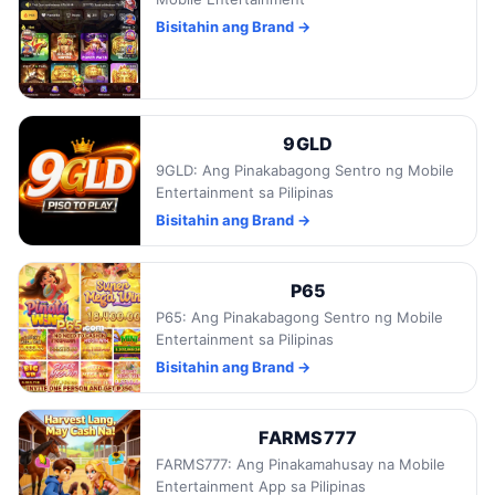
Bisitahin ang Brand →
9GLD
9GLD: Ang Pinakabagong Sentro ng Mobile
Entertainment sa Pilipinas
Bisitahin ang Brand →
P65
P65: Ang Pinakabagong Sentro ng Mobile
Entertainment sa Pilipinas
Bisitahin ang Brand →
FARMS777
FARMS777: Ang Pinakamahusay na Mobile
Entertainment App sa Pilipinas